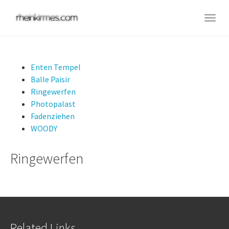
Skip
to
Togg
main
navig
content
Enten Tempel
Balle Paisir
Ringewerfen
Photopalast
Fadenziehen
WOODY
Ringewerfen
Related Links