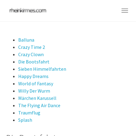
Skip
to
Togg
main
navig
content
Balluna
Crazy Time 2
Crazy Clown
Die Bootsfahrt
Sieben Himmelfahrten
Happy Dreams
World of Fantasy
Willy Der Wurm
Märchen Karussell
The Flying Air Dance
Traumflug
Splash