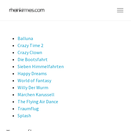
Skip
to
Togg
main
navig
content
Balluna
Crazy Time 2
Crazy Clown
Die Bootsfahrt
Sieben Himmelfahrten
Happy Dreams
World of Fantasy
Willy Der Wurm
Märchen Karussell
The Flying Air Dance
Traumflug
Splash