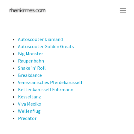
Skip
to
Togg
main
navig
content
Autoscooter Diamand
Autoscooter Golden Greats
Big Monster
Raupenbahn
Shake 'n' Roll
Breakdance
Venezianisches Pferdekarussell
Kettenkarussell Fuhrmann
Kesseltanz
Viva Mexiko
Wellenflug
Predator