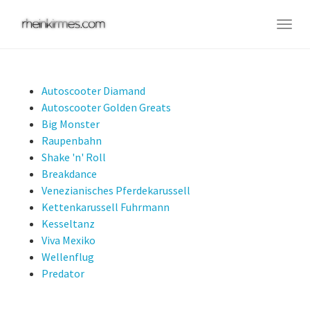
Skip
to
Togg
main
navig
content
Autoscooter Diamand
Autoscooter Golden Greats
Big Monster
Raupenbahn
Shake 'n' Roll
Breakdance
Venezianisches Pferdekarussell
Kettenkarussell Fuhrmann
Kesseltanz
Viva Mexiko
Wellenflug
Predator