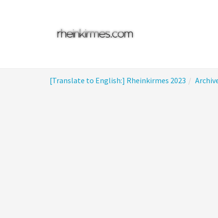
Skip
to
main
content
You
[Translate to English:] Rheinkirmes 2023
Archiv
are
here: