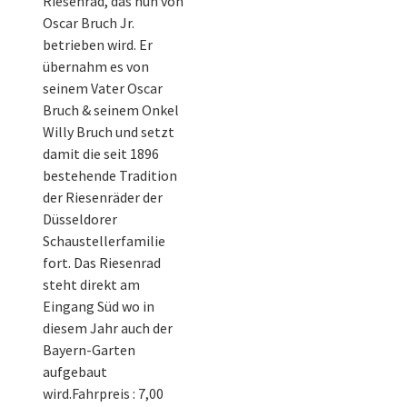
Riesenrad, das nun von
Oscar Bruch Jr.
betrieben wird. Er
übernahm es von
seinem Vater Oscar
Bruch & seinem Onkel
Willy Bruch und setzt
damit die seit 1896
bestehende Tradition
der Riesenräder der
Düsseldorer
Schaustellerfamilie
fort. Das Riesenrad
steht direkt am
Eingang Süd wo in
diesem Jahr auch der
Bayern-Garten
aufgebaut
wird.Fahrpreis : 7,00