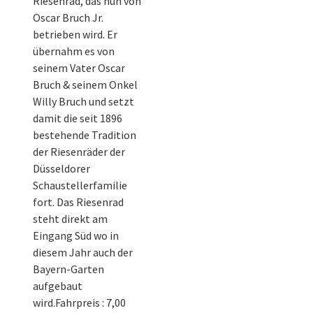
Riesenrad, das nun von
Oscar Bruch Jr.
betrieben wird. Er
übernahm es von
seinem Vater Oscar
Bruch & seinem Onkel
Willy Bruch und setzt
damit die seit 1896
bestehende Tradition
der Riesenräder der
Düsseldorer
Schaustellerfamilie
fort. Das Riesenrad
steht direkt am
Eingang Süd wo in
diesem Jahr auch der
Bayern-Garten
aufgebaut
wird.Fahrpreis : 7,00