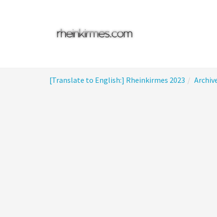
Skip
to
main
content
You
[Translate to English:] Rheinkirmes 2023
Archiv
are
here: