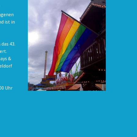
"
angenen
d ist in
 das 43.
ert.
ays &
eldorf
:00 Uhr