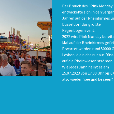
Der Brauch des "Pink Monday
entwickelte sich in den verg
Jahren auf der Rheinkirmes un
Düsseldorf das größte
Regenbogenevent.
2022 wird Pink Monday bereits
Mal auf der Rheinkirmes gefei
Erwartet werden rund 50000 G
Lesben, die nicht nur aus Düss
auf die Rheinwiesen strömen.
Wie jedes Jahr, heißt es am
15.07.2023 von 17:00 Uhr bis 0
also wieder "see and be seen".