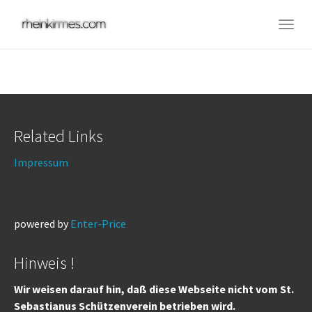
Skip
to
Togg
main
navig
content
Related Links
Impressum
powered by
Enter-Price
Hinweis !
Wir weisen darauf hin, daß diese Webseite nicht vom St.
Sebastianus Schützenverein betrieben wird.