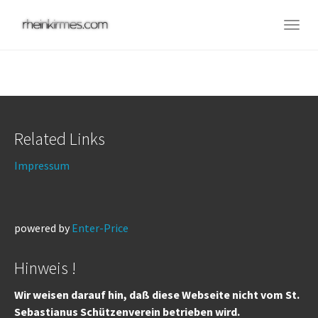
Skip
to
Togg
main
navig
content
Related Links
Impressum
powered by
Enter-Price
Hinweis !
Wir weisen darauf hin, daß diese Webseite nicht vom St.
Sebastianus Schützenverein betrieben wird.