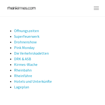
Skip
to
Togg
main
navig
content
Öffnungszeiten
Superfeuerwerk
Drohnenshow
Pink Monday
Die Verkehrskadetten
DRK & ASB
Kirmes-Wache
Rheinbahn
Rheinfähre
Hotels und Unterkünfte
Lageplan