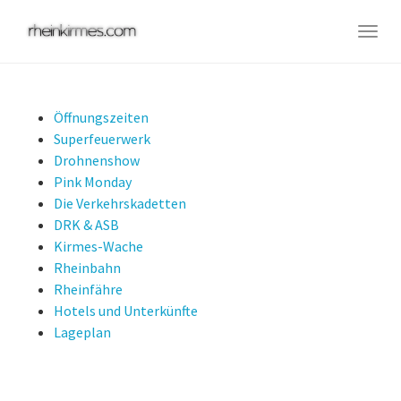
Skip
to
Togg
main
navig
content
Öffnungszeiten
Superfeuerwerk
Drohnenshow
Pink Monday
Die Verkehrskadetten
DRK & ASB
Kirmes-Wache
Rheinbahn
Rheinfähre
Hotels und Unterkünfte
Lageplan