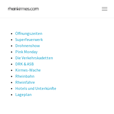
Skip
to
Togg
main
navig
content
Öffnungszeiten
Superfeuerwerk
Drohnenshow
Pink Monday
Die Verkehrskadetten
DRK & ASB
Kirmes-Wache
Rheinbahn
Rheinfähre
Hotels und Unterkünfte
Lageplan