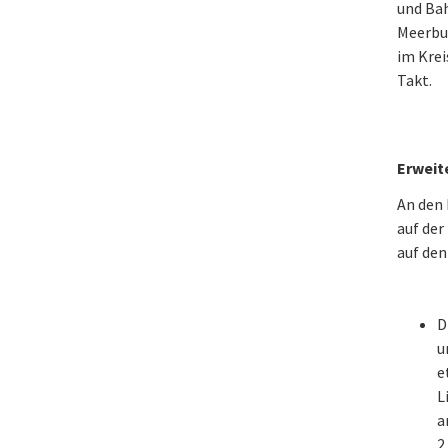
und Bah
Meerbus
im Krei
Takt.
Erweit
An den
auf der
auf den
D
u
e
L
a
2