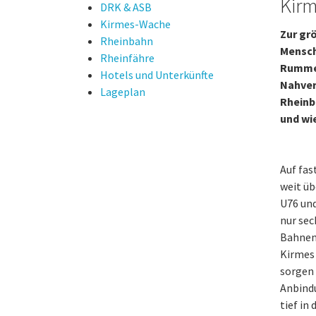
Kir
DRK & ASB
Kirmes-Wache
Zur gr
Rheinbahn
Mensch
Rheinfähre
Rummel
Hotels und Unterkünfte
Nahver
Lageplan
Rheinb
und wi
Auf fas
weit üb
U76 und
nur sec
Bahnen 
Kirmes 
sorgen 
Anbindu
tief in