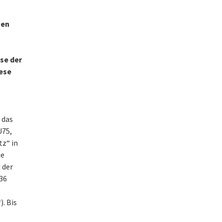
nen
se der
iese
 das
U75,
tz“ in
ie
 der
836
. Bis