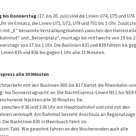
 bis Donnerstag
(17. bis 20. Juli) sind die Linien U74, U75 und U76
Uhr im Einsatz, die Linien U71, U72, U79 und 701 bis 1 Uhr. Zusätzli
n mit „E“ benannte Verstärkungsbahnen zwischen den Haltestell
bahnhof“ und „Belsenplatz“, montags bis mittwochs von 19 bis 2
nerstags von 17 bis 1 Uhr. Die Buslinien 831 und 839 fahren bis ge
e Linien 835 und 836 bis gegen 1 Uhr alle 15 Minuten.
xpress alle 30 Minuten
htverkehr mit den Buslinien 805 bis 817 bietet die Rheinbahn von
- bis Donnerstagnacht an. Die NachtExpress-Linien NE1 bis NE8 
Wochenend-Nächten alle 30 Minuten. Sie
 zwischen 0:36 und 3:36 Uhr am Hauptbahnhof und sind mit den
ahnen verknüpft. Am Bahnhof besteht Anschluss an Regionalzüge 
 Die Nachtlinie 830 in Meerbusch fährt im
uten-Takt. Wie gewohnt fahren an den Wochenenden auch alle