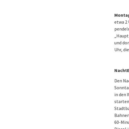
Montag
etwa 2 
pendel
„Haupt
und don
Uhr, di
NachtE
Den Nac
Sonntag
in den 
starten
Stadtb
Bahnen.
60-Min