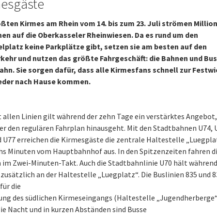
mesgäste
ößten Kirmes am Rhein vom 14. bis zum 23. Juli strömen Millio
en auf die Oberkasseler Rheinwiesen. Da es rund um den
platz keine Parkplätze gibt, setzen sie am besten auf den
kehr und nutzen das größte Fahrgeschäft: die Bahnen und Bus
ahn. Sie sorgen dafür, dass alle Kirmesfans schnell zur Festw
eder nach Hause kommen.
t allen Linien gilt während der zehn Tage ein verstärktes Angebot,
er den regulären Fahrplan hinausgeht. Mit den Stadtbahnen U74, 
 U77 erreichen die Kirmesgäste die zentrale Haltestelle „Luegpla
hs Minuten vom Hauptbahnhof aus. In den Spitzenzeiten fahren d
im Zwei-Minuten-Takt. Auch die Stadtbahnlinie U70 hält während
zusätzlich an der Haltestelle „Luegplatz“. Die Buslinien 835 und 
für die
ng des südlichen Kirmeseingangs (Haltestelle „Jugendherberge“)
 die Nacht und in kurzen Abständen sind Busse