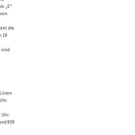
nie „E“
 von
tet die
n 18
 sind
 Linien
 Uhr
 Uhr.
 und 839