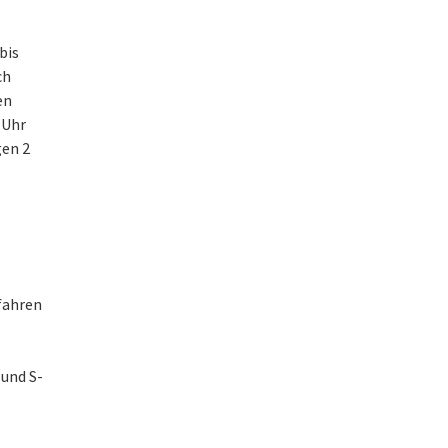
 bis
ch
en
 Uhr
gen 2
fahren
und S-