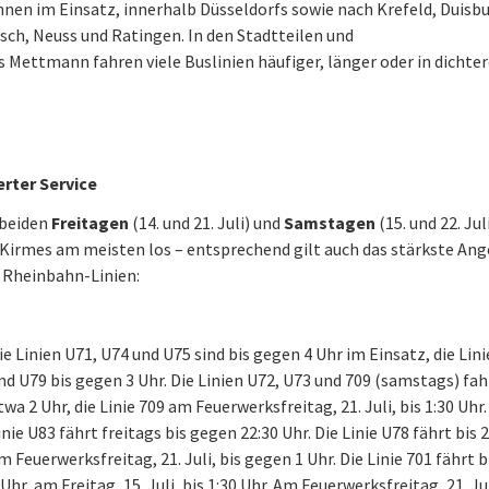
nen im Einsatz, innerhalb Düsseldorfs sowie nach Krefeld, Duisbu
ch, Neuss und Ratingen. In den Stadtteilen und
s Mettmann fahren viele Buslinien häufiger, länger oder in dicht
erter Service
 beiden
Freitagen
(14. und 21. Juli) und
Samstagen
(15. und 22. Juli
 Kirmes am meisten los – entsprechend gilt auch das stärkste An
 Rheinbahn-Linien:
ie Linien U71, U74 und U75 sind bis gegen 4 Uhr im Einsatz, die Lin
nd U79 bis gegen 3 Uhr. Die Linien U72, U73 und 709 (samstags) fah
twa 2 Uhr, die Linie 709 am Feuerwerksfreitag, 21. Juli, bis 1:30 Uhr.
inie U83 fährt freitags bis gegen 22:30 Uhr. Die Linie U78 fährt bis 
m Feuerwerksfreitag, 21. Juli, bis gegen 1 Uhr. Die Linie 701 fährt 
 Uhr, am Freitag, 15. Juli, bis 1:30 Uhr. Am Feuerwerksfreitag, 21. Jul