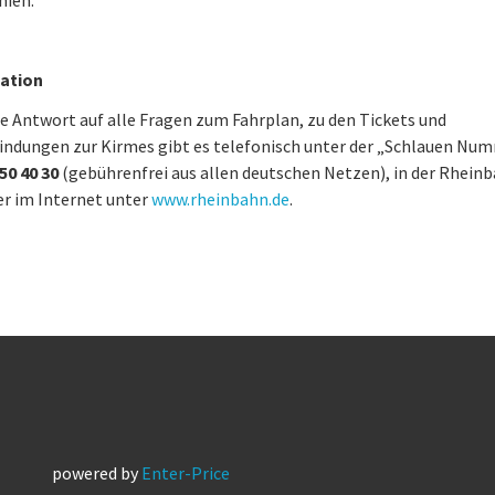
nien.
ation
e Antwort auf alle Fragen zum Fahrplan, zu den Tickets und
indungen zur Kirmes gibt es telefonisch unter der „Schlauen Nu
 50 40 30
(gebührenfrei aus allen deutschen Netzen), in der Rhein
r im Internet unter
www.rheinbahn.de
.
powered by
Enter-Price