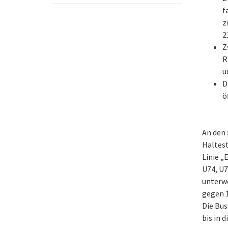
f
z
2
Z
R
u
D
ö
An den
Haltest
Linie „
U74, U7
unterwe
gegen 1
Die Bus
bis in 