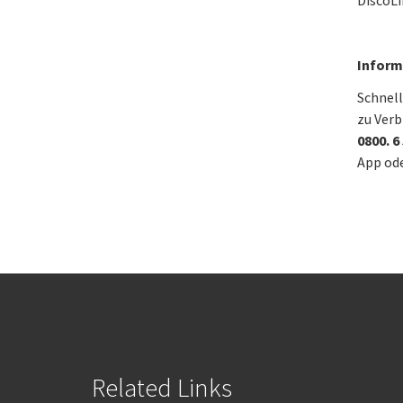
DiscoLi
Inform
Schnell
zu Verb
0800. 6
App ode
Related Links