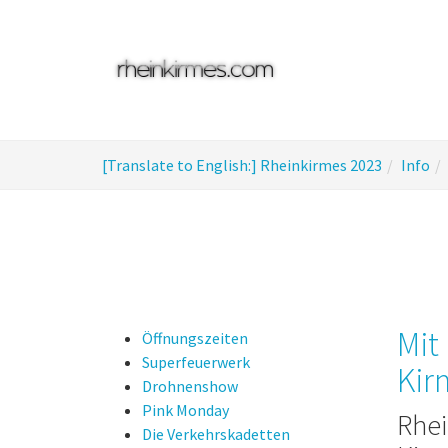
Skip
to
main
content
You
[Translate to English:] Rheinkirmes 2023
Info
are
here:
Mit
Öffnungszeiten
Superfeuerwerk
Kir
Drohnenshow
Pink Monday
Rhei
Die Verkehrskadetten