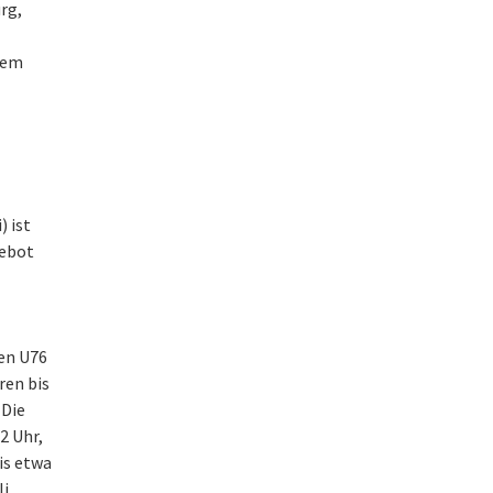
rg,
erem
) ist
gebot
ien U76
ren bis
 Die
22 Uhr,
bis etwa
i,