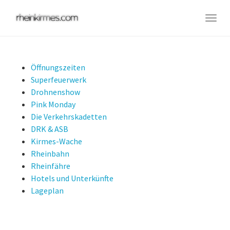
Skip
to
Togg
main
navig
content
Öffnungszeiten
Superfeuerwerk
Drohnenshow
Pink Monday
Die Verkehrskadetten
DRK & ASB
Kirmes-Wache
Rheinbahn
Rheinfähre
Hotels und Unterkünfte
Lageplan