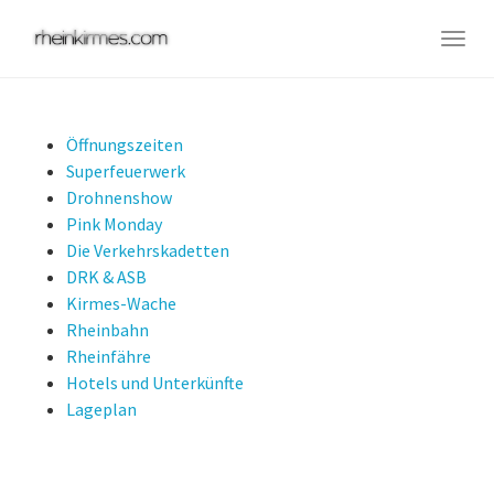
Skip
to
Togg
main
navig
content
Öffnungszeiten
Superfeuerwerk
Drohnenshow
Pink Monday
Die Verkehrskadetten
DRK & ASB
Kirmes-Wache
Rheinbahn
Rheinfähre
Hotels und Unterkünfte
Lageplan