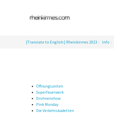
Skip
to
main
content
You
[Translate to English:] Rheinkirmes 2023
Info
are
here:
Öffnungszeiten
Superfeuerwerk
Drohnenshow
Pink Monday
Die Verkehrskadetten