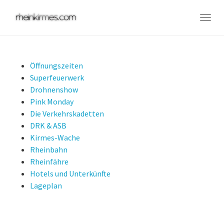
Skip
to
Togg
main
navig
content
Öffnungszeiten
Superfeuerwerk
Drohnenshow
Pink Monday
Die Verkehrskadetten
DRK & ASB
Kirmes-Wache
Rheinbahn
Rheinfähre
Hotels und Unterkünfte
Lageplan