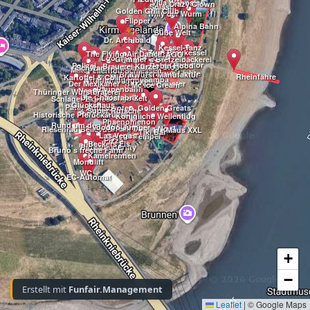
Villa Wahnsinn
Crazy Clown
Splash
Golden Grill Club
Willy der Wurm
Flipper
Alpina Bahn
Süße Welt
Dr. Archibald
Kessel-Tanz
Zum Braukessel
The Flying Air Dance
CHICAGO
Looping the Loop
Grimmer´s Bretzelbäckerei
Gladiator
Polizei
Robin Hood
Brauerei Kürzer
Truck Stop
Schwarzwald Christal
Mikes Pitstop
Fellerhoff Schiessen
Fischhaus Lichte
Bratwurst Manufaktur
Rheinfähre
Kartoffel & Co
Mini Car
Traumflug
Samba
Hangover
Rio Rapidos
Der Mexikaner
Booster
Mc Ice Cream
Raupenbahn
Nessy
Thüringer Wurstbraterei
Die Chaosfabrik
Uerige-Zelt
Schlager Express
Glückshaus
Patat-Fritt
Autoscooter „Golden Greats“
Super Rutsche
Top Spin No.2
Historische Pferdekarussells
Königliche Wellenflug
Phaenomenon
Rund um den Tegernsee
Voodoo Jumper
Break Dance No. 1
Riesenrad Bellevue
Wilde Maus XXL
Tiki Bar
Las Vegas
Geister Tempel
Pizza
Beckers Eis
null
Big Monster
Infinity
Bruno s freche Farm
Kamelrennen
Mondlift
WC
EC-Automat
+
−
Erstellt mit
Funfair.Management
Leaflet
|
© Google Maps