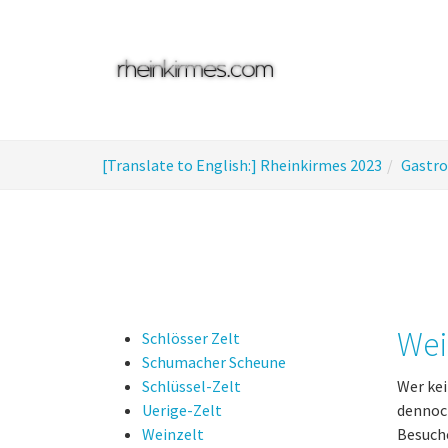
Skip
to
main
content
You
[Translate to English:] Rheinkirmes 2023
Gastr
are
here:
Wei
Schlösser Zelt
Schumacher Scheune
Schlüssel-Zelt
Wer kei
Uerige-Zelt
dennoch
Weinzelt
Besuche