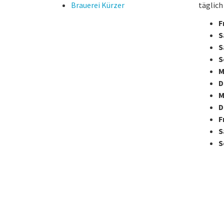
Brauerei Kürzer
täglich
F
S
S
S
M
D
M
D
F
S
S