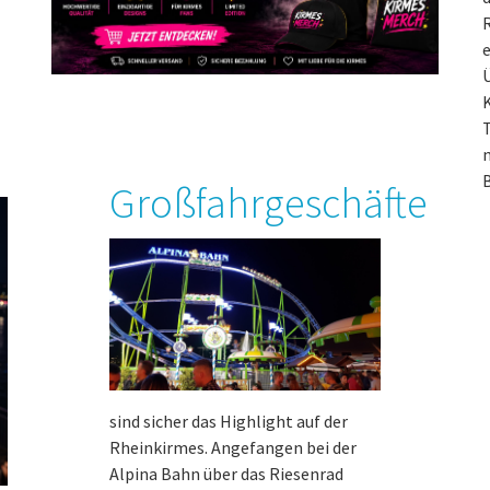
R
e
Ü
T
n
B
Großfahrgeschäfte
sind sicher das Highlight auf der
Rheinkirmes. Angefangen bei der
Alpina Bahn über das Riesenrad