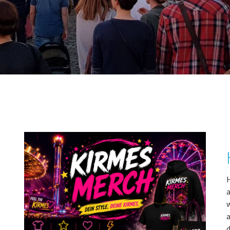
H
a
w
a