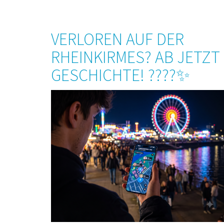
VERLOREN AUF DER
RHEINKIRMES? AB JETZT
GESCHICHTE! ????✨