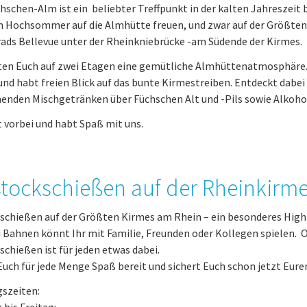
hschen-Alm ist ein beliebter Treffpunkt in der kalten Jahreszeit 
 Hochsommer auf die Almhütte freuen, und zwar auf der Größten Ki
ads Bellevue unter der Rheinkniebrücke -am Südende der Kirmes.
ten Euch auf zwei Etagen eine gemütliche Almhüttenatmosphäre. 
und habt freien Blick auf das bunte Kirmestreiben. Entdeckt dabei
henden Mischgetränken über Füchschen Alt und -Pils sowie Alkoho
vorbei und habt Spaß mit uns.
stockschießen auf der Rheinkirm
kschießen auf der Größten Kirmes am Rhein – ein besonderes Hig
i Bahnen könnt Ihr mit Familie, Freunden oder Kollegen spielen.
schießen ist für jeden etwas dabei.
uch für jede Menge Spaß bereit und sichert Euch schon jetzt Eure
szeiten: