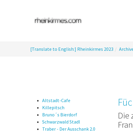
Skip
to
main
content
You
[Translate to English:] Rheinkirmes 2023
Archiv
are
here:
Füc
Altstadt-Cafe
Killepitsch
Die 
Bruno´s Bierdorf
Schwarzwald Stadl
Fran
Traber - Der Ausschank 2.0