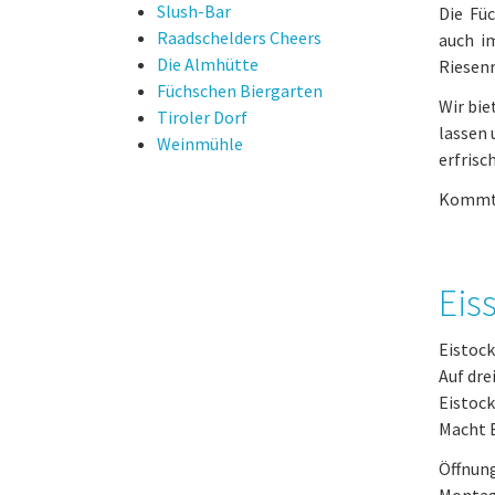
Slush-Bar
Die Füc
Raadschelders Cheers
auch im
Die Almhütte
Riesenr
Füchschen Biergarten
Wir bie
Tiroler Dorf
lassen 
Weinmühle
erfrisc
Kommt 
Eis
Eistoc
Auf dre
Eistock
Macht E
Öffnung