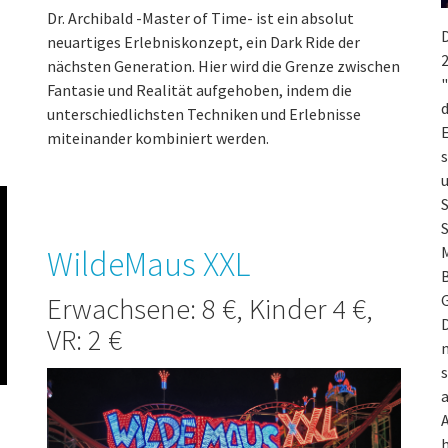
Dr. Archibald -Master of Time- ist ein absolut
D
neuartiges Erlebniskonzept, ein Dark Ride der
2
nächsten Generation. Hier wird die Grenze zwischen
"
Fantasie und Realität aufgehoben, indem die
d
unterschiedlichsten Techniken und Erlebnisse
E
miteinander kombiniert werden.
s
S
S
M
WildeMaus XXL
B
G
Erwachsene: 8 €, Kinder 4 €,
VR: 2 €
n
a
A
h