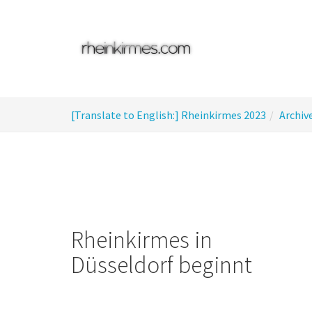
Skip
to
main
content
You
[Translate to English:] Rheinkirmes 2023
Archiv
are
here:
Rheinkirmes in
Düsseldorf beginnt