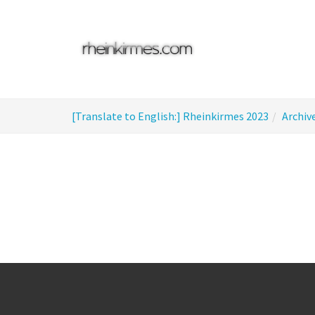
Skip
to
main
content
You
[Translate to English:] Rheinkirmes 2023
Archiv
are
here: