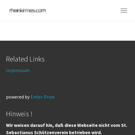
Skip
to
Togg
main
navig
content
Related Links
Impressum
powered by
Enter-Price
Hinweis !
Wir weisen darauf hin, daß diese Webseite nicht vom St.
Sebastianus Schützenverein betrieben wird.