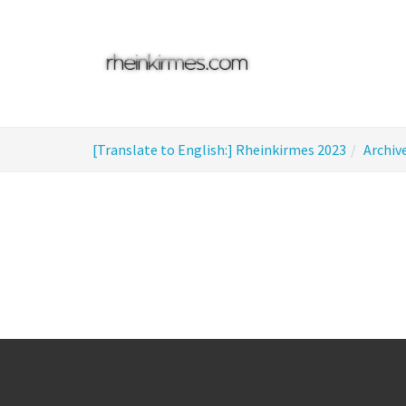
Skip
to
main
content
You
[Translate to English:] Rheinkirmes 2023
Archiv
are
here: