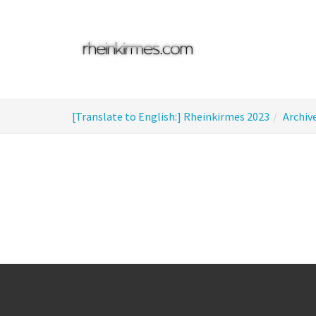
Skip
to
main
content
You
[Translate to English:] Rheinkirmes 2023
Archiv
are
here: