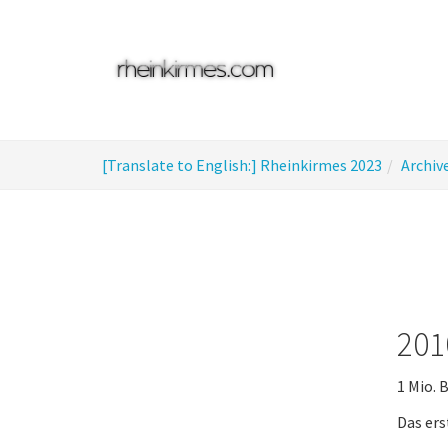
Skip
to
main
content
You
[Translate to English:] Rheinkirmes 2023
Archiv
are
here:
201
1 Mio. 
Das ers