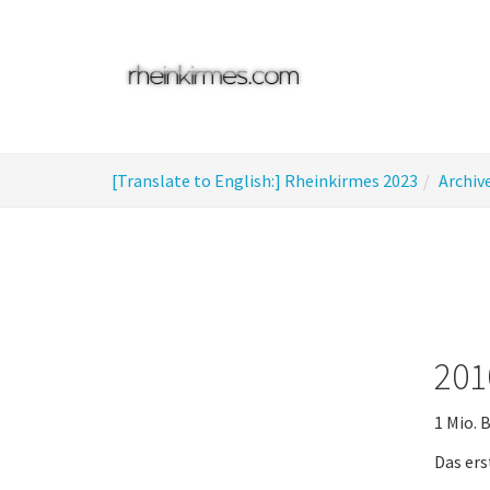
Skip
to
main
content
You
[Translate to English:] Rheinkirmes 2023
Archiv
are
here:
201
1 Mio. 
Das ers