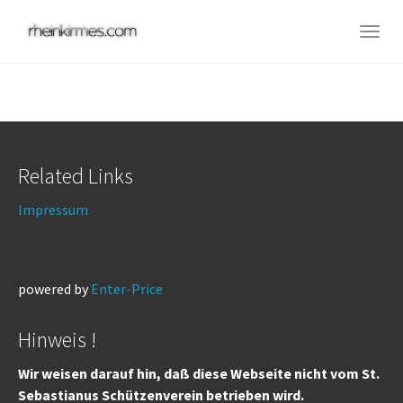
Skip
to
Togg
main
navig
content
Related Links
Impressum
powered by
Enter-Price
Hinweis !
Wir weisen darauf hin, daß diese Webseite nicht vom St.
Sebastianus Schützenverein betrieben wird.