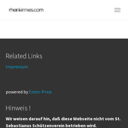
Skip
to
Togg
main
navig
content
Related Links
Impressum
powered by
Enter-Price
Hinweis !
Wir weisen darauf hin, daß diese Webseite nicht vom St.
Sebastianus Schützenverein betrieben wird.