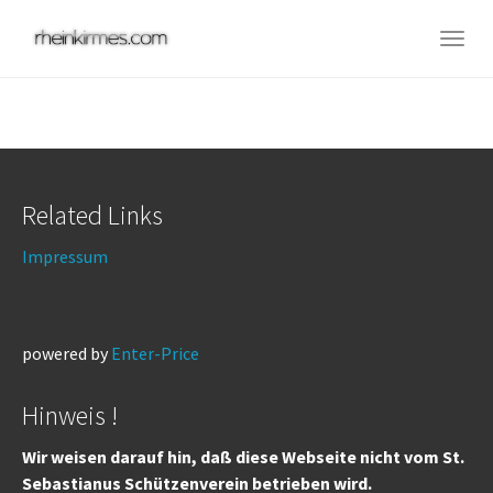
Skip
to
Togg
main
navig
content
Related Links
Impressum
powered by
Enter-Price
Hinweis !
Wir weisen darauf hin, daß diese Webseite nicht vom St.
Sebastianus Schützenverein betrieben wird.