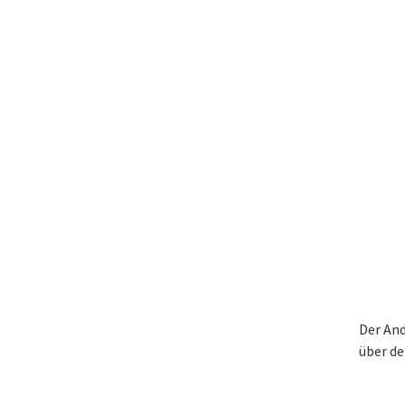
Der And
über de