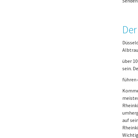
Senden 
Der
Düsseld
Albtrau
über 10
sein. D
führen 
Kommen 
meisten
Rheinki
umherg
auf sei
Rheinki
Wichtig