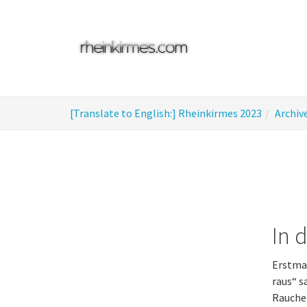
Skip
to
main
content
You
[Translate to English:] Rheinkirmes 2023
Archiv
are
here:
In 
Erstmal
raus“ s
Raucher