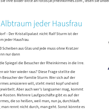
Sie Ihre Bilder bitte an fotos(at)rheinkirmes.com , lesen Sie unbe
 Albtraum jeder Hausfrau
orf - Der Kristallpalast nicht Ralf Sturm ist der
m jeder Hausfrau.
0 Scheiben aus Glas und jede muss ohne Kratzer
enn nur dann
die Spiegel die Besucher der Rheinkirmes in die Irre.
wir hier wieder raus? Diese Frage stellte die
 Besucher der Familie Sturm. Wer sich auf der
rmes amüsieren will, steht meist kopf und wird
ewirbelt. Aber auch wer's langsamer mag, kommt
ne Kosten. Mehrere Laufgeschäfte gibt es auf der
rmes, die so heißen, weil man, nun ja, durchläuft.
 man rennt nicht durch, man geht. Sonst könnte es