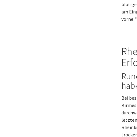
blutig
am Eing
vorne!"
Rhe
Erf
Run
habe
Bei bes
Kirmes 
durchwe
letzten
Rheinki
trocken