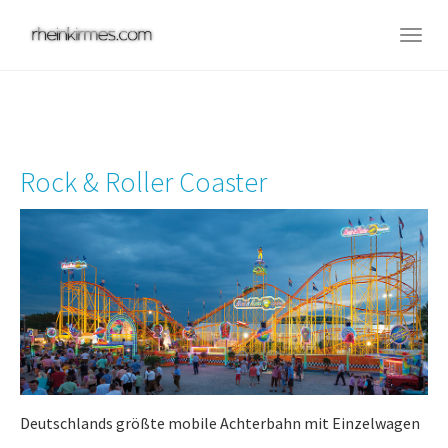
Skip
to
Togg
main
navig
content
Rock & Roller Coaster
Deutschlands größte mobile Achterbahn mit Einzelwagen