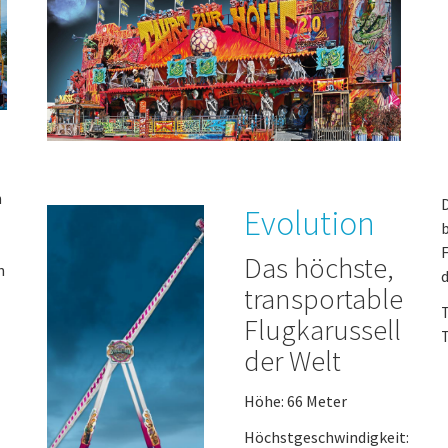
n
D
Evolution
b
F
Das höchste,
n
d
transportable
T
Flugkarussell
T
der Welt
Höhe: 66 Meter
Höchstgeschwindigkeit: