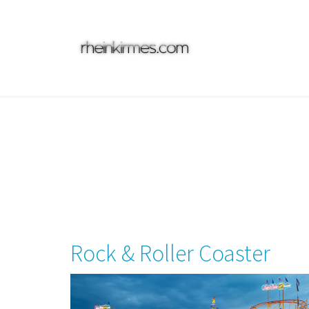
Skip
to
main
content
Rock & Roller Coaster