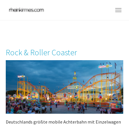
Skip
to
Togg
main
navig
content
Rock & Roller Coaster
Deutschlands größte mobile Achterbahn mit Einzelwagen