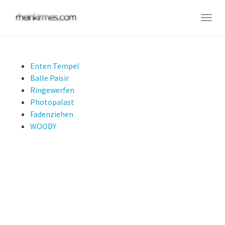
Skip
to
Togg
main
navig
content
Enten Tempel
Balle Paisir
Ringewerfen
Photopalast
Fadenziehen
WOODY