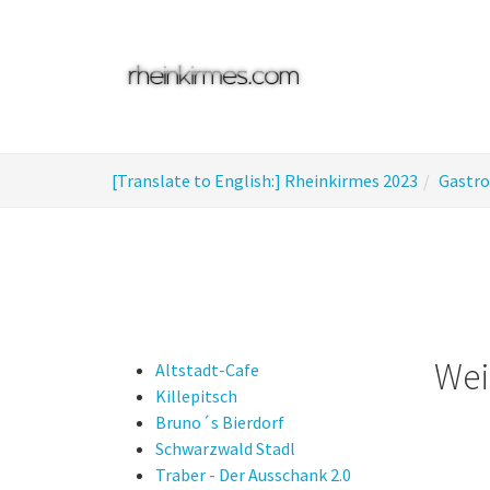
Skip
to
main
content
You
[Translate to English:] Rheinkirmes 2023
Gastr
are
here:
We
Altstadt-Cafe
Killepitsch
Bruno´s Bierdorf
Schwarzwald Stadl
Traber - Der Ausschank 2.0