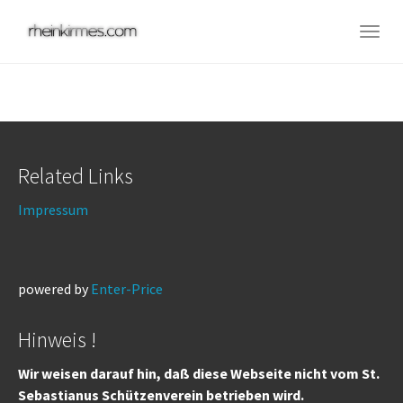
Skip
to
Togg
main
navig
content
Related Links
Impressum
powered by
Enter-Price
Hinweis !
Wir weisen darauf hin, daß diese Webseite nicht vom St.
Sebastianus Schützenverein betrieben wird.