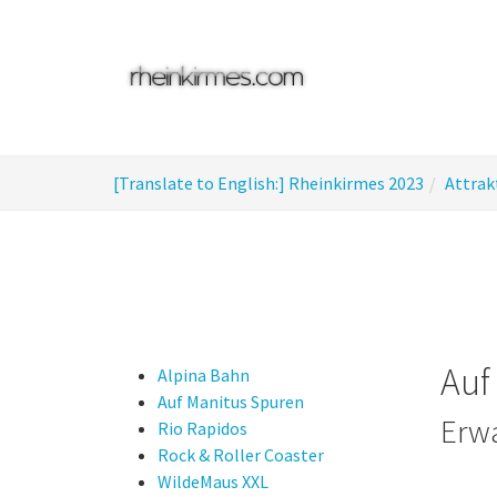
Skip
to
main
content
You
[Translate to English:] Rheinkirmes 2023
Attrak
are
here:
Auf
Alpina Bahn
Auf Manitus Spuren
Erwa
Rio Rapidos
Rock & Roller Coaster
WildeMaus XXL