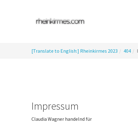
Skip
to
main
content
You
[Translate to English:] Rheinkirmes 2023
404
are
here:
Impressum
Claudia Wagner handelnd für