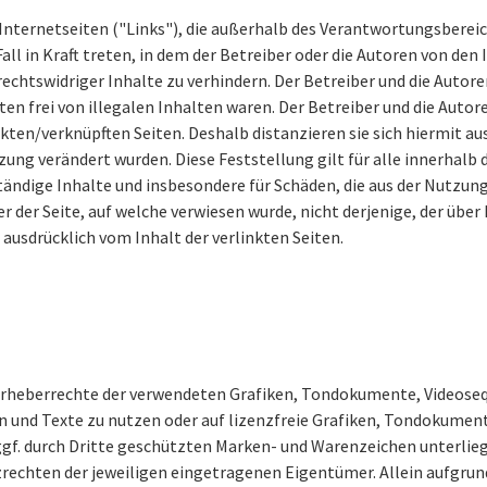
 Internetseiten ("Links"), die außerhalb des Verantwortungsbereic
all in Kraft treten, in dem der Betreiber oder die Autoren von de
echtswidriger Inhalte zu verhindern. Der Betreiber und die Autore
en frei von illegalen Inhalten waren. Der Betreiber und die Autore
kten/verknüpften Seiten. Deshalb distanzieren sie sich hiermit aus
tzung verändert wurden. Diese Feststellung gilt für alle innerhal
llständige Inhalte und insbesondere für Schäden, die aus der Nutz
 der Seite, auf welche verwiesen wurde, nicht derjenige, der über L
 ausdrücklich vom Inhalt der verlinkten Seiten.
ie Urheberrechte der verwendeten Grafiken, Tondokumente, Videose
 und Texte zu nutzen oder auf lizenzfreie Grafiken, Tondokument
gf. durch Dritte geschützten Marken- und Warenzeichen unterl
rechten der jeweiligen eingetragenen Eigentümer. Allein aufgrun