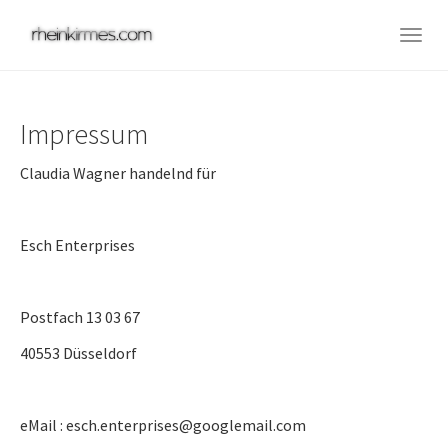
Skip
to
Togg
main
navig
content
Impressum
Claudia Wagner handelnd für
Esch Enterprises
Postfach 13 03 67
40553 Düsseldorf
eMail : esch.enterprises@googlemail.com