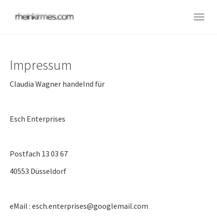
Skip
to
Togg
main
navig
content
Impressum
Claudia Wagner handelnd für
Esch Enterprises
Postfach 13 03 67
40553 Düsseldorf
eMail : esch.enterprises@googlemail.com