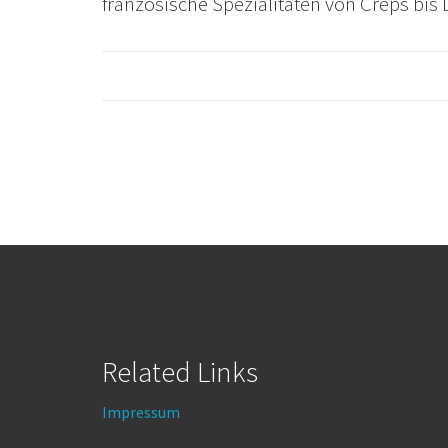
französische Spezialitäten von Creps bis 
Related Links
Impressum