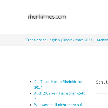
Skip
to
main
content
You
[Translate to English:] Rheinkirmes 2023
Archiv
are
here:
Schütz
Die Toten Hosen Rheinkirmes
2017
Auch 2017 kein Füchschen-Zelt
?
Wildwasser III nicht mehr auf