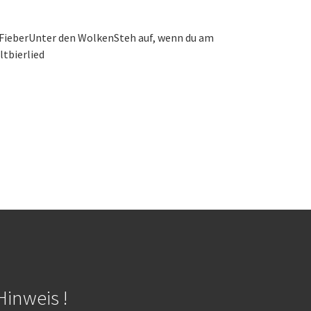
FieberUnter den WolkenSteh auf, wenn du am
tbierlied
Hinweis !