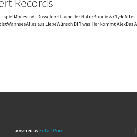
ert Records
tsspielModestadt DüsseldorfLaune der NaturBonnie & ClydeAltes 
bistWannseeAlles aus LiebeWünsch DIR wasHier kommt AlexDas Al
powered by
Enter-Price