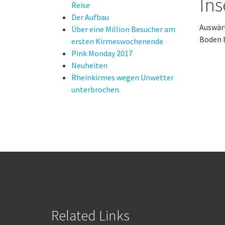
Ins
Reise
Der Aufbau
Auswär
Über eine Million Besucher am
Boden 
ersten Kirmeswochenende
Pink Monday 2017
Neuheiten
Rheinkirmes wegen Unwetter
unterbrochen.
Related Links