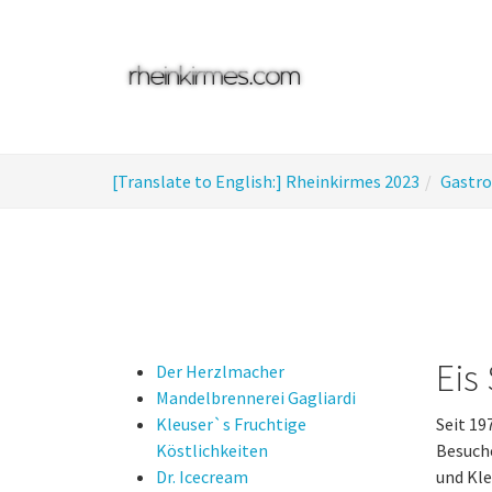
Skip
to
main
content
You
[Translate to English:] Rheinkirmes 2023
Gastr
are
here:
Eis
Der Herzlmacher
Mandelbrennerei Gagliardi
Kleuser`s Fruchtige
Seit 19
Köstlichkeiten
Besuche
Dr. Icecream
und Kle