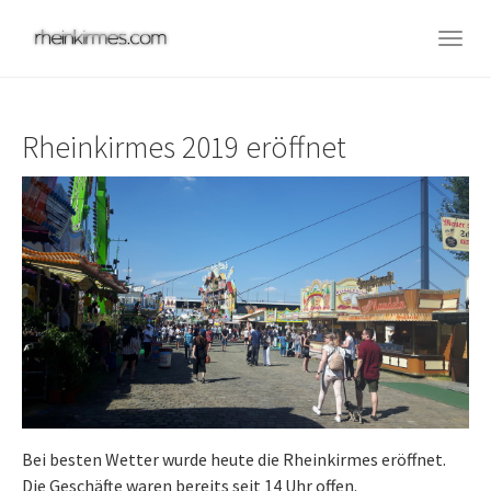
Skip
to
Togg
main
navig
content
Rheinkirmes 2019 eröffnet
Bei besten Wetter wurde heute die Rheinkirmes eröffnet.
Die Geschäfte waren bereits seit 14 Uhr offen.