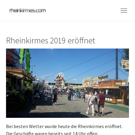
Skip
to
Togg
main
navig
content
Rheinkirmes 2019 eröffnet
Bei besten Wetter wurde heute die Rheinkirmes eröffnet.
Die Geschäfte waren bereits seit 14 Uhr offen.