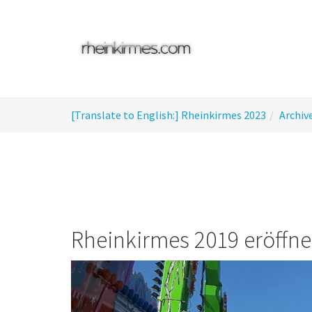
Skip
to
main
content
You
[Translate to English:] Rheinkirmes 2023
Archiv
are
here:
Rheinkirmes 2019 eröffne