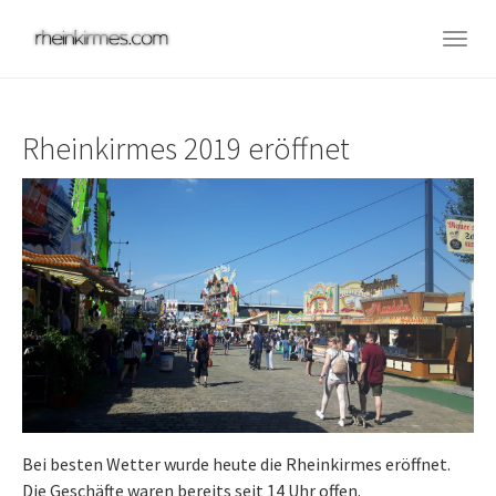
Skip
to
Togg
main
navig
content
Rheinkirmes 2019 eröffnet
Bei besten Wetter wurde heute die Rheinkirmes eröffnet.
Die Geschäfte waren bereits seit 14 Uhr offen.